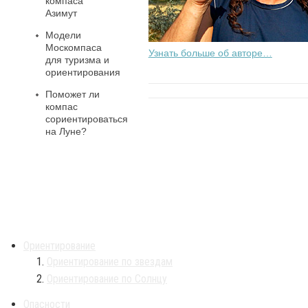
компаса
Азимут
Модели
Москомпаса
Узнать больше об авторе…
для туризма и
ориентирования
Поможет ли
компас
сориентироваться
на Луне?
Ориентирование
Ориентирование по звездам
Ориентирование по Солнцу
Опасности