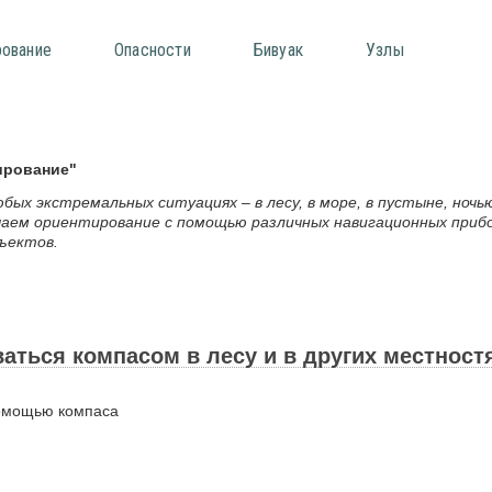
рование
Опасности
Бивуак
Узлы
ирование"
бых экстремальных ситуациях – в лесу, в море, в пустыне, ночью
учаем ориентирование с помощью различных навигационных приб
бъектов.
аться компасом в лесу и в других местност
помощью компаса