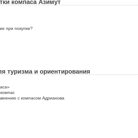
тки компаса Азимут
ние при покупке?
я туризма и ориентирования
паса»
скомпас
равнению с компасом Адрианова