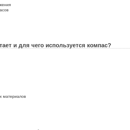
ожения
асов
отает и для чего используется компас?
ых материалов