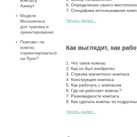
компаса
6. Определение своего местопол
Азимут
7. Специфика использования комп
Модели
Читать далее...
Москомпаса
для туризма и
ориентирования
Поможет ли
Как выглядит, как раб
компас
сориентироваться
на Луне?
1. Что такое компас
2. Как он был изобретен
3. Стрелка магнитного компаса
4. Конструкция компаса
5. Как работать с компасом
6. Где не работает компас?
7. Разновидности компаса
8. Как сделать компас из подручн
Читать далее...