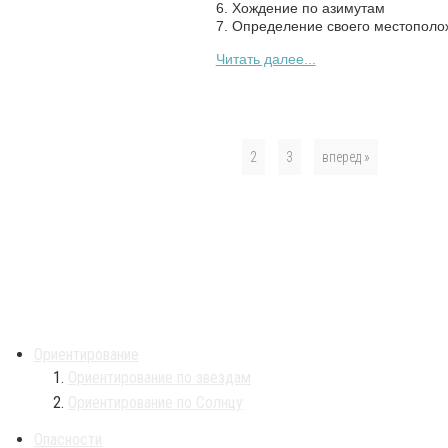
6. Хождение по азимутам
7. Определение своего местопол
Читать далее...
1
2
3
вперед »
Ориентирование
Ориентирование по звездам
Ориентирование по Солнцу
Опасности