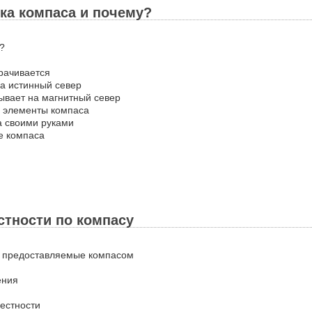
ка компаса и почему?
?
рачивается
на истинный север
зывает на магнитный север
» элементы компаса
са своими руками
ке компаса
стности по компасу
, предоставляемые компасом
ения
естности