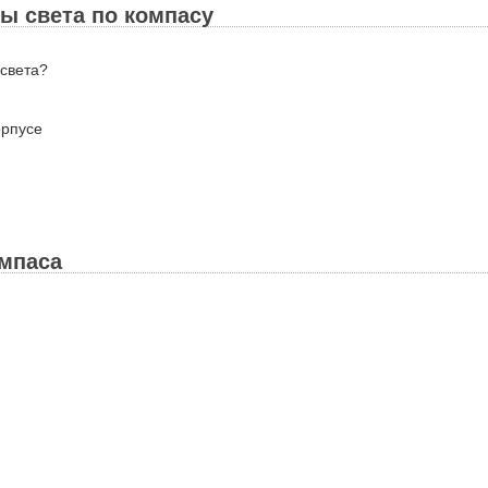
ы света по компасу
 света?
орпусе
омпаса