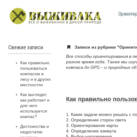
Ориенти
Свежие записи
Записи из рубрики "Ориент
Все способы ориентирования в лю
разное время года. Также мы из
Как правильно
компаса до GPS – и природных о
пользоваться
компасом в
лесу и в других
местностях
Как выглядит,
Как правильно пользов
как работает и
для чего
используется
1. Какие задачи можно решать с 
компас?
2. Определение сторон света
3. Ориентирование карты
Достоинства и
4. Определение азимута
недостатки
5. Выбор направления