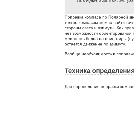
Она будет минимальной (мене
Поправка компаса по Полярной зве
только компасом можно найти точн
стороны света и азимуты. Как прав
нет возможности ориентирования п
местность бедна на ориентиры (пу
остается движение по азимуту.
Вообще необходимость в поправке
Техника определения
Для определения поправки компа