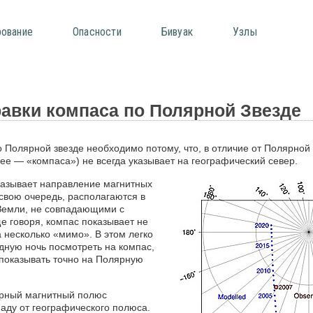
рование
Опасности
Бивуак
Узлы
авки компаса по Полярной Звезде
Полярной звезде необходимо потому, что, в отличие от Полярной 
ее — «компаса») не всегда указывает на географический север.
указывает направление магнитных
свою очередь, располагаются в
Земли, не совпадающими с
 говоря, компас показывает не
а несколько «мимо». В этом легко
здную ночь посмотреть на компас,
т показывать точно на Полярную
ерный магнитный полюс
паду от географического полюса.