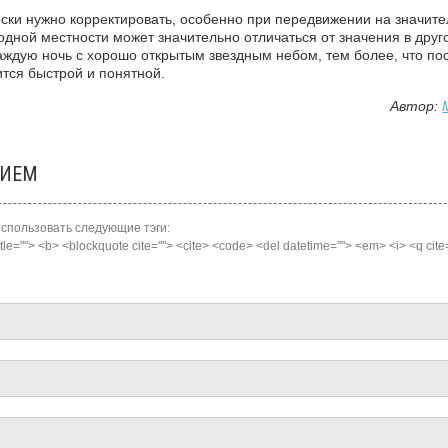
ски нужно корректировать, особенно при передвижении на значит
 одной местности может значительно отличаться от значения в друг
аждую ночь с хорошо открытым звездным небом, тем более, что по
тся быстрой и понятной.
Автор:
НИЕМ
пользовать следующие тэги:
 title=""> <b> <blockquote cite=""> <cite> <code> <del datetime=""> <em> <i> <q cite