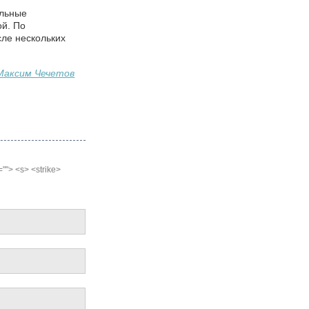
ельные
ой. По
сле нескольких
Максим Чечетов
=""> <s> <strike>