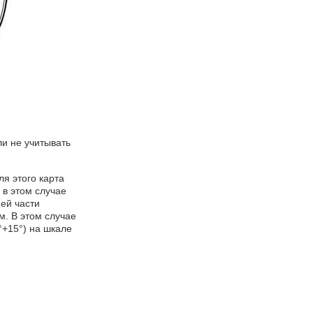
ли не учитывать
ля этого карта
 в этом случае
ней части
м. В этом случае
°+15°) на шкале