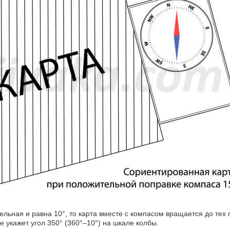
льная и равна 10°, то карта вместе с компасом вращается до тех 
 укажет угол 350° (360°–10°) на шкале колбы.