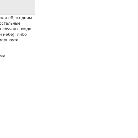
ная её, с одним
 остальные
 случаях, когда
 небе), либо
 маршрута
ми.