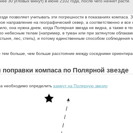
е 30 угловых минут) в июне 2102 года, после чего начнет расти.
зде позволяет учитывать эти погрешности в показаниях компаса. З
ое направление на географический север, а соответственно и все
ило, она нужна днем, когда Полярная звезда не видна, а также в тех
о небесным телам (например, в туман или при затянутом облаками
стыня, лес, степь), и потому единственным способом соблюдения
 тем больше, чем больше расстояние между соседними ориентира
 поправки компаса по Полярной звезде
са необходимо определить
азимут на Полярную звезду
.