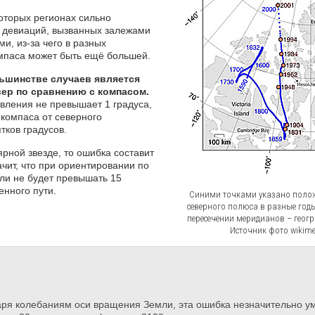
оторых регионах сильно
 девиаций, вызванных залежами
и, из-за чего в разных
омпаса может быть ещё большей.
ьшинстве случаев является
вер по сравнению с компасом.
вления не превышает 1 градуса,
 компаса от северного
тков градусов.
ярной звезде, то ошибка составит
ачит, что при ориентировании по
ли не будет превышать 15
нного пути.
Синими точками указано поло
северного полюса в разные годы
пересечении меридианов – геог
Источник фото wikime
аря колебаниям оси вращения Земли, эта ошибка незначительно у