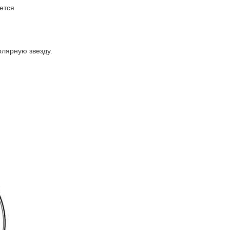
ется
олярную звезду.