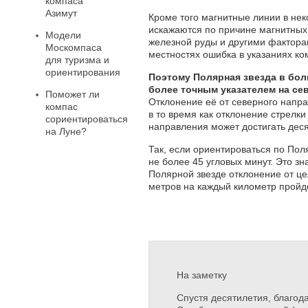
компаса
Азимут
Кроме того магнитные линии в нек
искажаются по причине магнитных
Модели
железной руды и другими факторам
Москомпаса
местностях ошибка в указаниях к
для туризма и
ориентирования
Поэтому Полярная звезда в бол
более точным указателем на се
Поможет ли
Отклонение её от северного напра
компас
в то время как отклонение стрелки
сориентироваться
направления может достигать деся
на Луне?
Так, если ориентироваться по Пол
не более 45 угловых минут. Это зн
Полярной звезде отклонение от це
метров на каждый километр пройде
На заметку
Спустя десятилетия, благод