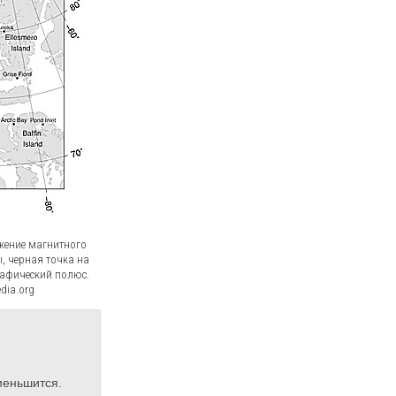
жение магнитного
, черная точка на
рафический полюс.
dia.org
меньшится.