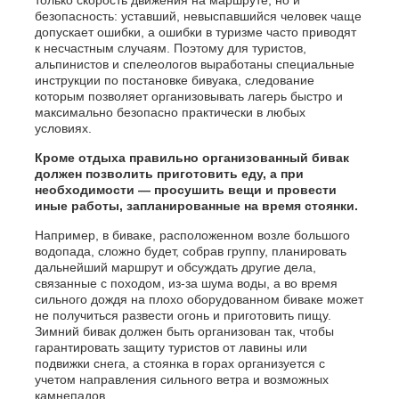
только скорость движения на маршруте, но и
безопасность: уставший, невыспавшийся человек чаще
допускает ошибки, а ошибки в туризме часто приводят
к несчастным случаям. Поэтому для туристов,
альпинистов и спелеологов выработаны специальные
инструкции по постановке бивуака, следование
которым позволяет организовывать лагерь быстро и
максимально безопасно практически в любых
условиях.
Кроме отдыха правильно организованный бивак
должен позволить приготовить еду, а при
необходимости — просушить вещи и провести
иные работы, запланированные на время стоянки.
Например, в биваке, расположенном возле большого
водопада, сложно будет, собрав группу, планировать
дальнейший маршрут и обсуждать другие дела,
связанные с походом, из-за шума воды, а во время
сильного дождя на плохо оборудованном биваке может
не получиться развести огонь и приготовить пищу.
Зимний бивак должен быть организован так, чтобы
гарантировать защиту туристов от лавины или
подвижки снега, а стоянка в горах организуется с
учетом направления сильного ветра и возможных
камнепадов.