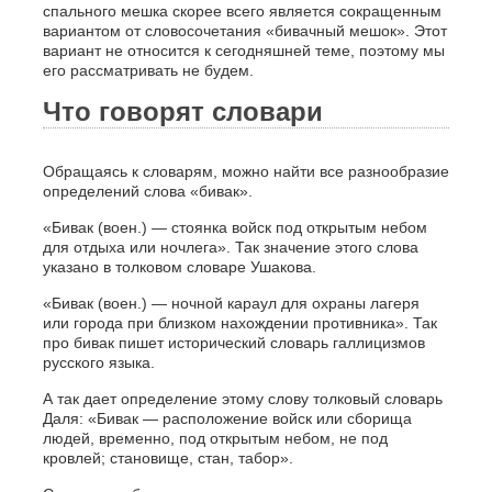
спального мешка скорее всего является сокращенным
вариантом от словосочетания «бивачный мешок». Этот
вариант не относится к сегодняшней теме, поэтому мы
его рассматривать не будем.
Что говорят словари
Обращаясь к словарям, можно найти все разнообразие
определений слова «бивак».
«Бивак (воен.) — стоянка войск под открытым небом
для отдыха или ночлега». Так значение этого слова
указано в толковом словаре Ушакова.
«Бивак (воен.) — ночной караул для охраны лагеря
или города при близком нахождении противника». Так
про бивак пишет исторический словарь галлицизмов
русского языка.
А так дает определение этому слову толковый словарь
Даля: «Бивак — расположение войск или сборища
людей, временно, под открытым небом, не под
кровлей; становище, стан, табор».