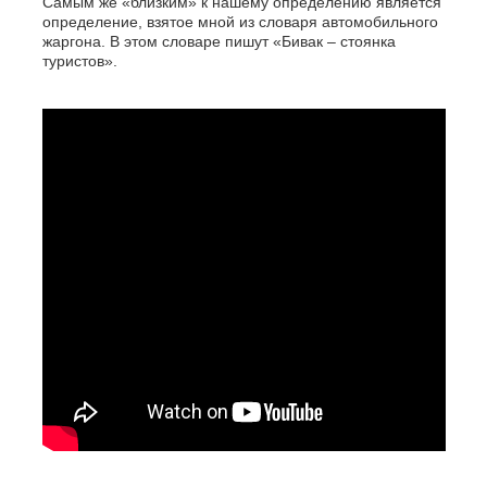
Самым же «близким» к нашему определению является
определение, взятое мной из словаря автомобильного
жаргона. В этом словаре пишут «Бивак – стоянка
туристов».