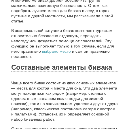
И конечно же бивак должен обеспечить группе
максимально возможную безопасность. О том, как
подобрать лучшее место для бивака в лесу, в горах,
пустыне и другой местности, мы рассказывали в этой
статье.
В экстремальной ситуации бивак позволяет туристам
относительно безопасно отдохнуть, переждать
непогоду или дождаться помощи от спасателей. Эту
функцию он выполняет только в том случае, если для
него правильно
выбрано место
и сам он правильно
поставлен.
Составные элементы бивака
Чаще всего бивак состоит из двух основных элементов
— места для костра и места для сна. Эти два элемента
могут находиться как рядом (например, стоянка с
односкатным шалашом возле нодьи для зимней
ночевки), так и на значительном удалении друг от друга
(например, классическая постановка лагеря с костром
и палатками). Установка их и определяет основной
набор бивачных работ.
О том, как правильно расположить основные элементы