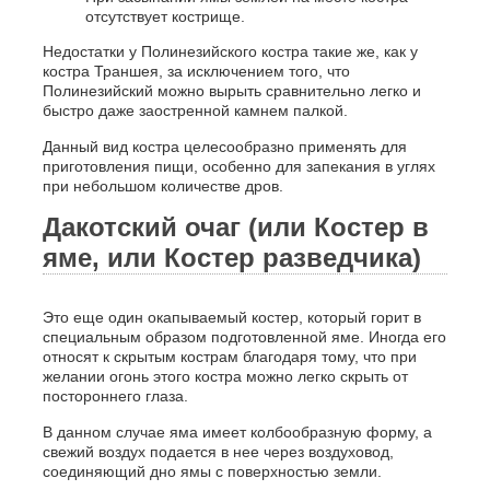
отсутствует кострище.
Недостатки у Полинезийского костра такие же, как у
костра Траншея, за исключением того, что
Полинезийский можно вырыть сравнительно легко и
быстро даже заостренной камнем палкой.
Данный вид костра целесообразно применять для
приготовления пищи, особенно для запекания в углях
при небольшом количестве дров.
Дакотский очаг (или Костер в
яме, или Костер разведчика)
Это еще один окапываемый костер, который горит в
специальным образом подготовленной яме. Иногда его
относят к скрытым кострам благодаря тому, что при
желании огонь этого костра можно легко скрыть от
постороннего глаза.
В данном случае яма имеет колбообразную форму, а
свежий воздух подается в нее через воздуховод,
соединяющий дно ямы с поверхностью земли.