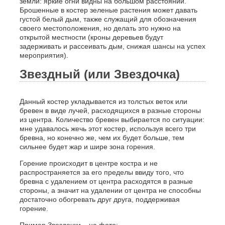
земли: яркие огни видны на большом расстоянии.
Брошенные в костер зеленые растения может давать
густой белый дым, также служащий для обозначения
своего местоположения, но делать это нужно на
открытой местности (кроны деревьев будут
задерживать и рассеивать дым, снижая шансы на успех
мероприятия).
Звездный (или Звездочка)
Данный костер укладывается из толстых веток или
бревен в виде лучей, расходящихся в разные стороны
из центра. Количество бревен выбирается по ситуации:
мне удавалось жечь этот костер, используя всего три
бревна, но конечно же, чем их будет больше, тем
сильнее будет жар и шире зона горения.
Горение происходит в центре костра и не
распространяется за его пределы ввиду того, что
бревна с удалением от центра расходятся в разные
стороны, а значит на удалении от центра не способны
достаточно обогревать друг друга, поддерживая
горение.
Пример Звездочки – на фото: