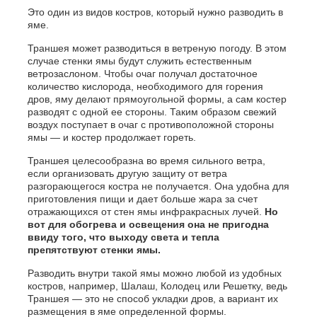
Это один из видов костров, который нужно разводить в
яме.
Траншея может разводиться в ветреную погоду. В этом
случае стенки ямы будут служить естественным
ветрозаслоном. Чтобы очаг получал достаточное
количество кислорода, необходимого для горения
дров, яму делают прямоугольной формы, а сам костер
разводят с одной ее стороны. Таким образом свежий
воздух поступает в очаг с противоположной стороны
ямы — и костер продолжает гореть.
Траншея целесообразна во время сильного ветра,
если организовать другую защиту от ветра
разгорающегося костра не получается. Она удобна для
приготовления пищи и дает больше жара за счет
отражающихся от стен ямы инфракрасных лучей.
Но
вот для обогрева и освещения она не пригодна
ввиду того, что выходу света и тепла
препятствуют стенки ямы.
Разводить внутри такой ямы можно любой из удобных
костров, например, Шалаш, Колодец или Решетку, ведь
Траншея — это не способ укладки дров, а вариант их
размещения в яме определенной формы.