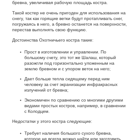
бревна, увеличивая рабочую площадь костра.
Такой костер не очень пригоден для использования на
снегу, так как горящие ветки будут протапливать снег,
погружаясь в него, а бревно останется на поверхности,
перестав выполнять свою функцию.
Достоинства Охотничьего костра такие:
Прост в изготовлении и управлении. По
большому счету, это тот же Шалаш, который
разожгли под горизонтально уложенным на
землю бревном и с упором веток на него;
Дает больше тепла сидящему перед ним
человеку за счет экранизации инфракрасных
излучений от бревна;
Экономичен по сравнению со многими другими
видами простых костров, например, в сравнении
с Колодцем.
Недостатки у этого костра следующие:
Требует наличия большого сухого бревна,
которое не всегда можно найти или заготовить,